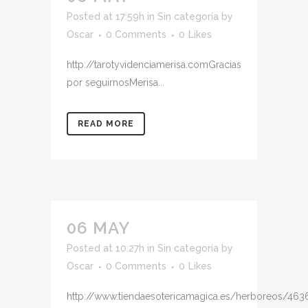
Posted at 17:59h
in
Sin categoría
by
Oscar
0 Comments
0
Likes
http://tarotyvidenciamerisa.comGracias
por seguirnosMerisa...
READ MORE
06 MAY
Posted at 10:27h
in
Sin categoría
by
Oscar
0 Comments
0
Likes
http://www.tiendaesotericamagica.es/herboreos/463