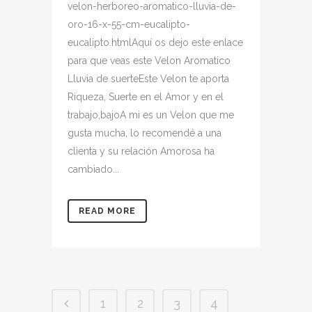
velon-herboreo-aromatico-lluvia-de-
oro-16-x-55-cm-eucalipto-
eucalipto.htmlAquí os dejo este enlace
para que veas este Velon Aromatico
Lluvia de suerteEste Velon te aporta
Riqueza, Suerte en el Amor y en el
trabajo,bajoA mi es un Velon que me
gusta mucha, lo recomendé a una
clienta y su relación Amorosa ha
cambiado...
READ MORE
1
2
3
4