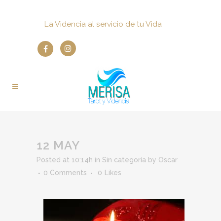
La Videncia al servicio de tu Vida
12 MAY
Posted at 10:14h
in
Sin categoría
by
Oscar
0 Comments
0
Likes