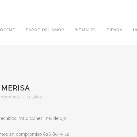
ÓCEME
TAROT DEL AMOR
RITUALES
TIENDA
H
 MERISA
Comments
0
Likes
hechizos, maldiciones, mal de ojo
aremos sin compromiso 626 80 75 42