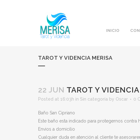
INICIO
CON
TAROT Y VIDENCIA MERISA
22 JUN
TAROT Y VIDENCIA
Posted at 16:03h
in
Sin categoría
by
Oscar
0 
Baño San Cipriano
Este baño esta indicado para protegernos contra 
Envios a domicilio
Cualquier duda en atención al cliente te asesor