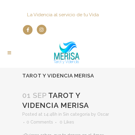
La Videncia al servicio de tu Vida
TAROT Y VIDENCIA MERISA
01 SEP
TAROT Y
VIDENCIA MERISA
Posted at 14:48h
in
Sin categoría
by
Oscar
0 Comments
0
Likes