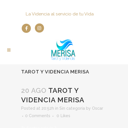
La Videncia al servicio de tu Vida
TAROT Y VIDENCIA MERISA
20 AGO
TAROT Y
VIDENCIA MERISA
Posted at 20:52h
in
Sin categoría
by
Oscar
0 Comments
0
Likes