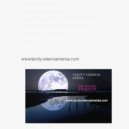
Te Sientes sola/o ?
¿Quieres que hablemos?
¿ Quieres Atraer el Amor ?
Recuerda que estoy aqui para asesorarte y
ayudarte en todo lo que te preocupe
Llámame 806 515 725 o en 972 93 51 73
Merisa
www.tarotyvidenciamerisa.com