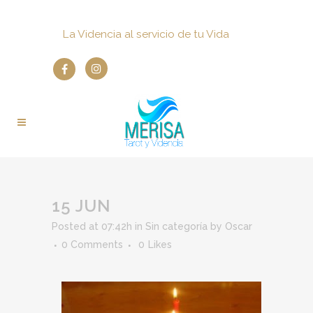
La Videncia al servicio de tu Vida
15 JUN
Posted at 07:42h
in
Sin categoría
by
Oscar
0 Comments
0
Likes