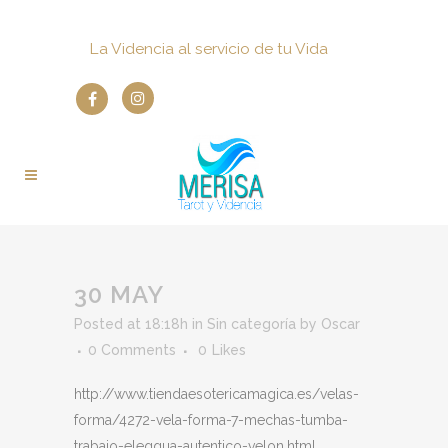
La Videncia al servicio de tu Vida
30 MAY
Posted at 18:18h
in
Sin categoría
by
Oscar
0 Comments
0
Likes
http://www.tiendaesotericamagica.es/velas-
forma/4272-vela-forma-7-mechas-tumba-
trabajo-eleggua-autentico-velon.html