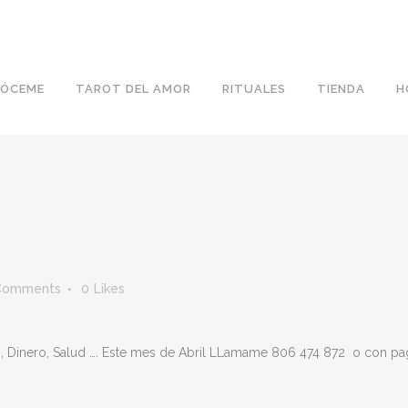
ÓCEME
TAROT DEL AMOR
RITUALES
TIENDA
H
Comments
0
Likes
o, Dinero, Salud …. Este mes de Abril LLamame 806 474 872 o con pag