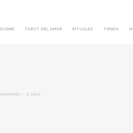
ÓCEME
TAROT DEL AMOR
RITUALES
TIENDA
H
Comments
0
Likes