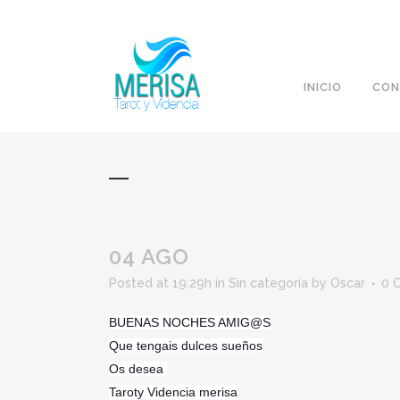
INICIO
CON
04 AGO
Posted at 19:29h
in
Sin categoría
by
Oscar
0 
BUENAS NOCHES AMIG@S
Que tengais dulces sueños
Os desea
Taroty Videncia merisa